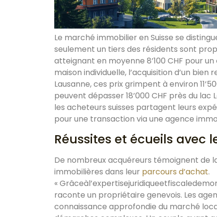
Le marché immobilier en Suisse se distingu
seulement un tiers des résidents sont prop
atteignant en moyenne 8’100 CHF pour un
maison individuelle, l’acquisition d’un bie
Lausanne, ces prix grimpent à environ 11
peuvent dépasser 18’000 CHF près du lac 
les acheteurs suisses partagent leurs expér
pour une transaction via une agence immob
Réussites et écueils avec 
De nombreux acquéreurs témoignent de la
immobilières dans leur
parcours d’achat
.
« Grâceàl’expertisejuridiqueetfiscaledemona
raconte un propriétaire genevois. Les age
connaissance approfondie du marché local e