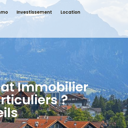
mmo
Investissement
Location
hat Immobilier
ticuliers ?
ils