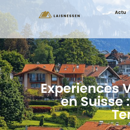
Actu
Experiences V
en Suisse 
Te