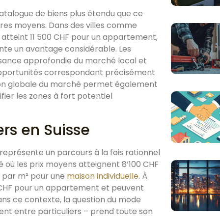
atalogue de biens plus étendu que ce
opres moyens. Dans des villes comme
 atteint 11 500 CHF pour un appartement,
ente un avantage considérable. Les
ssance approfondie du marché local et
opportunités correspondant précisément
vision globale du marché permet également
fier les zones à fort potentiel
ers en Suisse
 représente un parcours à la fois rationnel
é où les prix moyens atteignent 8’100 CHF
 par m² pour une
maison individuelle
. À
0 CHF pour un appartement et peuvent
ans ce contexte, la question du mode
ent entre particuliers – prend toute son