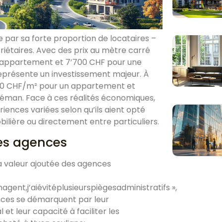
e par sa forte proportion de locataires –
riétaires. Avec des prix au mètre carré
 appartement et 7’700 CHF pour une
n représente un investissement majeur. À
’500 CHF/m² pour un appartement et
Léman. Face à ces réalités économiques,
iences variées selon qu’ils aient opté
ilière ou directement entre particuliers.
les agences
 valeur ajoutée des agences
gent,j’aiévitéplusieurspiègesadministratifs »,
nces se démarquent par leur
t leur capacité à faciliter les