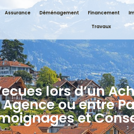
Assurance
Déménagement
Financement
I
Travaux
ecues lors d’un Ac
: Agence ou entre Par
moignages et Conse