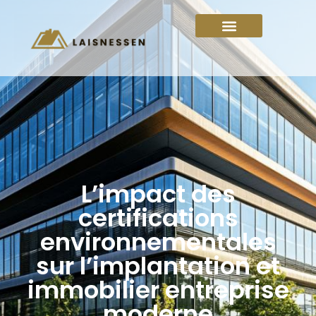
L’impact des
certifications
environnementales
sur l’implantation et
immobilier entreprise
moderne