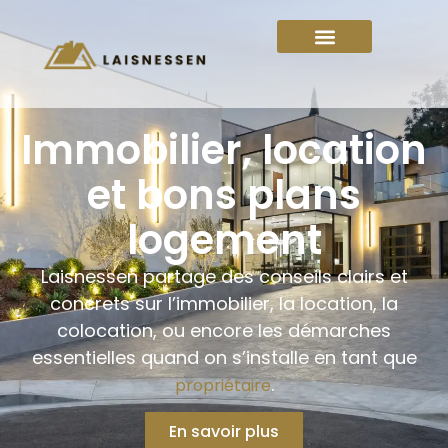
Immobilier, location
et bons plans
logement
Laisnessen partage des conseils clairs et
concrets sur l’immobilier, la location, la
colocation, ou encore les démarches
essentielles quand on s’installe en tant que
.
propriétaire
En savoir plus